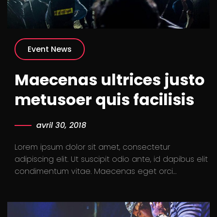
Event News
Maecenas ultrices justo
metusoer quis facilisis
avril 30, 2018
Lorem ipsum dolor sit amet, consectetur
adipiscing elit. Ut suscipit odio ante, id dapibus elit
condimentum vitae. Maecenas eget orci…