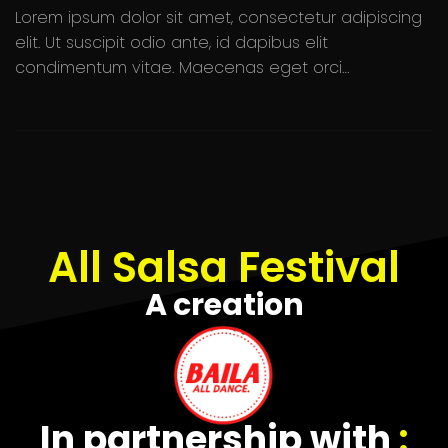
Lorem ipsum dolor sit amet, consectetur adipiscing
elit. Ut suscipit odio ante, id dapibus elit
condimentum vitae. Maecenas eget orci…
All Salsa Festival
A creation
In partnership with
: