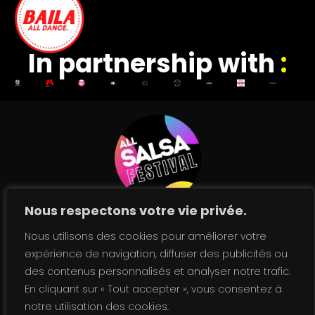
In partnership with
:
Nous respectons votre vie privée.
A Baila Lyon production.
Copyright © 2026 ● All rights reserved ● Created by
Nous utilisons des cookies pour améliorer votre
Oatis créations
expérience de navigation, diffuser des publicités ou
des contenus personnalisés et analyser notre trafic.
En cliquant sur « Tout accepter », vous consentez à
notre utilisation des cookies.