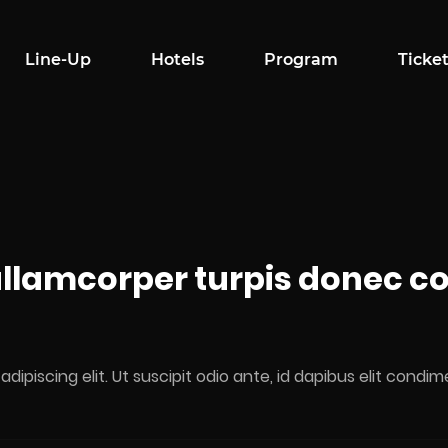
Line-Up
Hotels
Program
Ticke
ullamcorper turpis donec 
dipiscing elit. Ut suscipit odio ante, id dapibus elit con